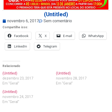
(Untitled)
novembro 6, 2017
Sem comentário
Compartilhe isso:
Facebook
X
E-mail
WhatsApp
LinkedIn
Telegram
Relacionado
(Untitled)
(Untitled)
dezembro 23, 2017
novembro 28, 2017
Em "Geral"
Em "Geral"
(Untitled)
novembro 24, 2017
Em "Geral"