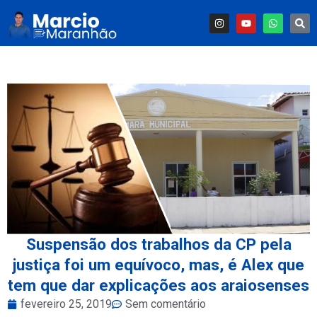
Suspensão dos trabalhos da CP pela
justiça foi um equívoco, mas, é Alex que
tem que dar explicações aos araiosenses
fevereiro 25, 2019
Sem comentário