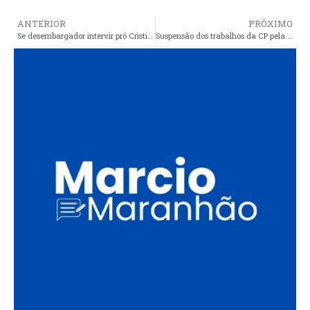
ANTERIOR
PRÓXIMO
Se desembargador intervir pró Cristino, cometerá o mesmo erro da CP da merenda escolar, aprofundada pelo MPF
Suspensão dos trabalhos da CP pela justiça foi um equívoco, mas, é Alex que tem que dar explicações aos araiosenses