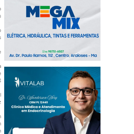
o
s
o
s
e
a
e
$
l
z
m
m
m