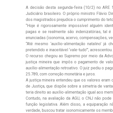
A decisão desta segunda-feira (10/2) no ARE 1
Judiciário brasileiro. O próprio ministro Flávio
dos magistrados prejudica o cumprimento do teto
“Hoje é rigorosamente impossível alguém ident
pagas e se realmente são indenizatórias, tal 
enunciadas (isonomia, acervo, compensações, ven
“Até mesmo ‘auxílio-alimentação natalino’ já
pretendido e inaceitável ‘vale-tudo’”, acrescentou.
O recurso chegou ao Supremo por meio da Advoc
justiça mineira que impôs o pagamento de valo
auxílio-alimentação retroativo. O juiz pediu o p
25.789, com correção monetária e juros.
A justiça mineira entendeu que os valores eram
de Justiça, que dispõe sobre a simetria de vantag
teria direito ao auxílio-alimentação igual aos me
Contudo, na avaliação da AGU, o CNJ não pode 
função legislativa. Além disso, a equiparação n
verdade, buscou tratar isonomicamente os memb