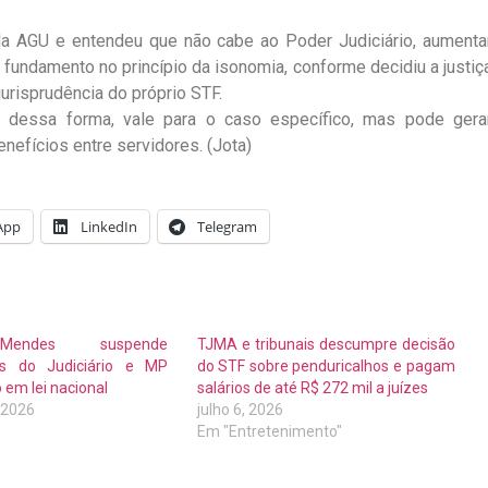
da AGU e entendeu que não cabe ao Poder Judiciário, aumenta
undamento no princípio da isonomia, conforme decidiu a justiç
jurisprudência do próprio STF.
, dessa forma, vale para o caso específico, mas pode gera
enefícios entre servidores. (Jota)
App
LinkedIn
Telegram
Mendes suspende
TJMA e tribunais descumpre decisão
os do Judiciário e MP
do STF sobre penduricalhos e pagam
 em lei nacional
salários de até R$ 272 mil a juízes
, 2026
julho 6, 2026
Em "Entretenimento"