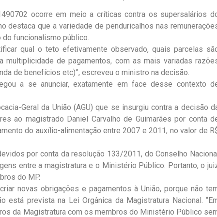
490702 ocorre em meio a críticas contra os supersalários d
 Dino destaca que a variedade de penduricalhos nas remuneraçõe
 do funcionalismo público.
ificar qual o teto efetivamente observado, quais parcelas sã
é a multiplicidade de pagamentos, com as mais variadas razõe
da de benefícios etc)”, escreveu o ministro na decisão.
 chegou a se anunciar, exatamente em face desse contexto d
acia-Geral da União (AGU) que se insurgiu contra a decisão d
res ao magistrado Daniel Carvalho de Guimarães por conta d
agamento do auxílio-alimentação entre 2007 e 2011, no valor de R
 devidos por conta da resolução 133/2011, do Conselho Naciona
ens entre a magistratura e o Ministério Público. Portanto, o jui
mbros do MP.
criar novas obrigações e pagamentos à União, porque não te
ão está prevista na Lei Orgânica da Magistratura Nacional. “E
ros da Magistratura com os membros do Ministério Público se