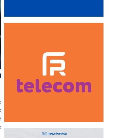
o
o
e
e