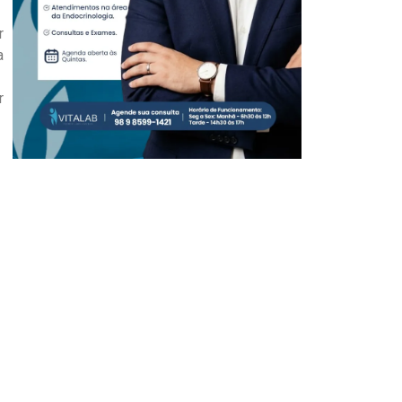
r
a
r