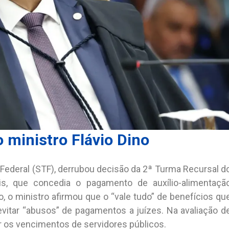
o ministro Flávio Dino
l Federal (STF), derrubou decisão da 2ª Turma Recursal d
is, que concedia o pagamento de auxílio-alimentaçã
, o ministro afirmou que o “vale tudo” de benefícios qu
evitar “abusos” de pagamentos a juízes. Na avaliação d
r os vencimentos de servidores públicos.