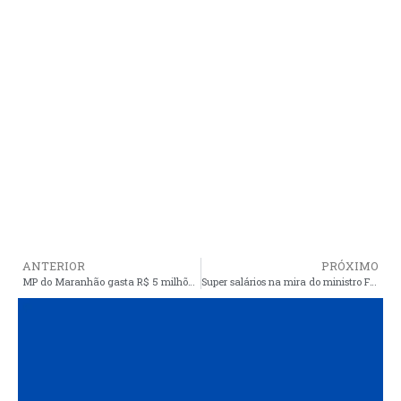
ANTERIOR
PRÓXIMO
MP do Maranhão gasta R$ 5 milhões em salário extra a promotores, que têm acréscimo de até R$ 129 mil
Super salários na mira do ministro Flávio Dino