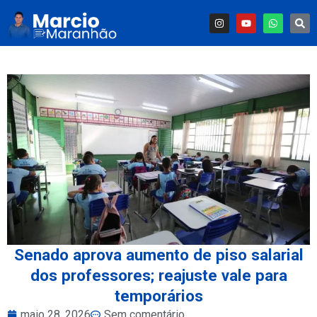
Senado aprova aumento de piso salarial
dos professores; reajuste vale para
temporários
maio 28, 2026
Sem comentário