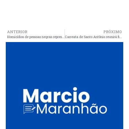
ANTERIOR
PRÓXIMO
Homicídios de pessoas negras representam 77% do total de assassinatos no Brasil
Carreata de Santo Antônio reunirá fiéis de todo o município e exporá abandono de Neto Carvalho à estrada centenária de Taperas