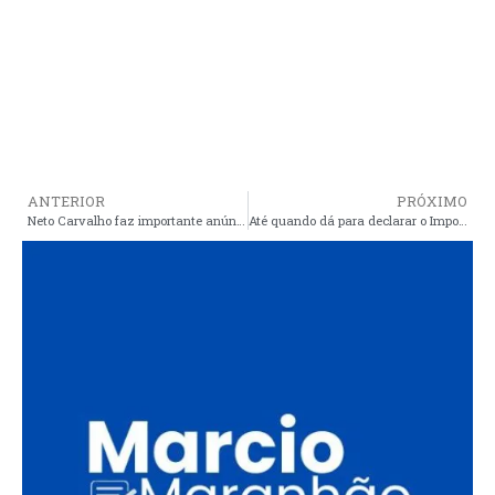
ANTERIOR
PRÓXIMO
Neto Carvalho faz importante anúncio aos professores de Araioses, mas corrupção em seu grupo político na educação da região ainda preocupam educadores
Até quando dá para declarar o Imposto de Renda 2025? Veja data final