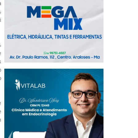
a
%
i
%
e
s
o
o
e
e
m