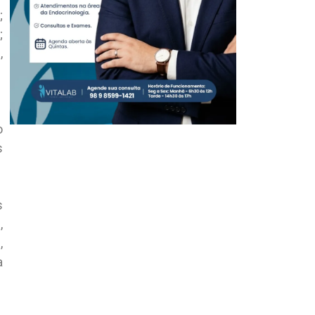
;
;
,
o
s
s
,
,
a