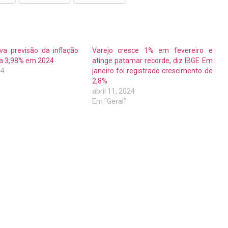
va previsão da inflação
Varejo cresce 1% em fevereiro e
ra 3,98% em 2024
atinge patamar recorde, diz IBGE Em
24
janeiro foi registrado crescimento de
2,8%
abril 11, 2024
Em "Geral"