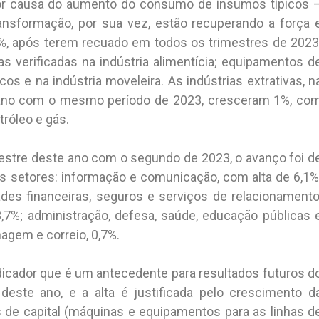
por causa do aumento do consumo de insumos típicos 
transformação, por sua vez, estão recuperando a força 
6%, após terem recuado em todos os trimestres de 2023
tas verificadas na indústria alimentícia; equipamentos d
os e na indústria moveleira. As indústrias extrativas, n
ano com o mesmo período de 2023, cresceram 1%, co
róleo e gás.
mestre deste ano com o segundo de 2023, o avanço foi d
s setores: informação e comunicação, com alta de 6,1%
dades financeiras, seguros e serviços de relacionamento
 3,7%; administração, defesa, saúde, educação públicas 
nagem e correio, 0,7%.
ndicador que é um antecedente para resultados futuros d
deste ano, e a alta é justificada pelo crescimento d
de capital (máquinas e equipamentos para as linhas d