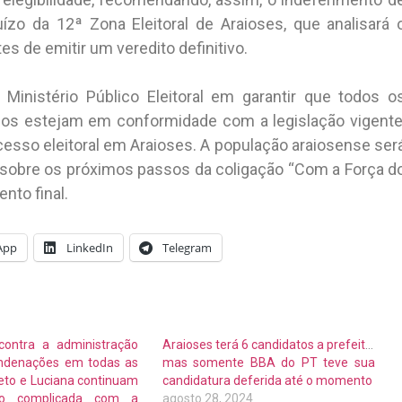
uízo da 12ª Zona Eleitoral de Araioses, que analisará 
 de emitir um veredito definitivo.
inistério Público Eleitoral em garantir que todos o
cos estejam em conformidade com a legislação vigente
ocesso eleitoral em Araioses. A população araiosense ser
sobre os próximos passos da coligação “Com a Força d
nto final.
App
LinkedIn
Telegram
contra a administração
Araioses terá 6 candidatos a prefeito,
ondenações em todas as
mas somente BBA do PT teve sua
Neto e Luciana continuam
candidatura deferida até o momento
ão complicada com a
agosto 28, 2024