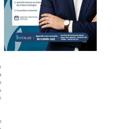
e
a
o
A
e
o
e