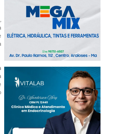
,
a
e
a
a
a
e
o