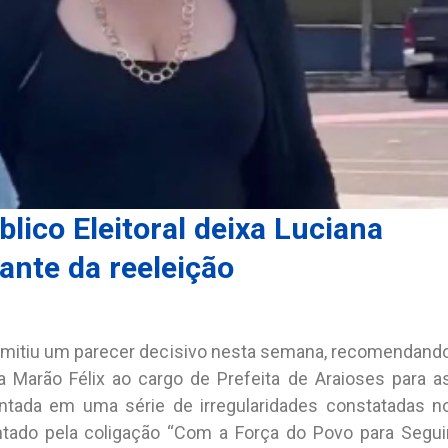
lico Eleitoral deixa Luciana
ante da reeleição
o emitiu um parecer decisivo nesta semana, recomendand
a Marão Félix ao cargo de Prefeita de Araioses para a
ntada em uma série de irregularidades constatadas n
ntado pela coligação “Com a Força do Povo para Segui