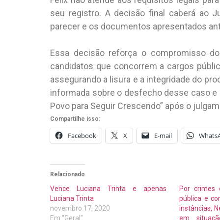
seu registro. A decisão final caberá ao J
parecer e os documentos apresentados antes
Essa decisão reforça o compromisso do M
candidatos que concorrem a cargos públi
assegurando a lisura e a integridade do pr
informada sobre o desfecho desse caso e 
Povo para Seguir Crescendo” após o julgame
Compartilhe isso:
Facebook
X
E-mail
Whats
Relacionado
Vence Luciana Trinta e apenas
Por crimes 
Luciana Trinta
pública e c
novembro 17, 2020
instâncias, 
Em "Geral"
em situaç