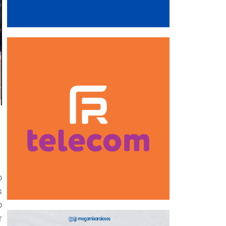
o
s
o
r