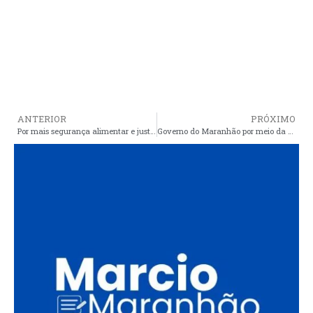
ANTERIOR
PRÓXIMO
Por mais segurança alimentar e justiça social, secretário Paulo Casé chega à marca de 213 Restaurantes Popular inaugurados
Governo do Maranhão por meio da SEGOV realizará obras de pavimentação em Paulino Neves