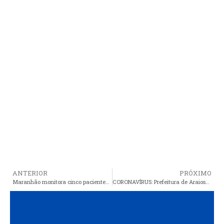
ANTERIOR
PRÓXIMO
Maranhão monitora cinco pacientes suspeitos do novo coronavírus que saíram da Europa e EUA
CORONAVÍRUS: Prefeitura de Araioses informa por meio de nota, o cancelamento de todos os eventos de grande público