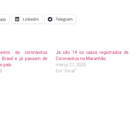
App
LinkedIn
Telegram
eitos de coronavírus
Já são 14 os casos registrados de
 Brasil e já passam de
Coronavírus no Maranhão
o país
março 27, 2020
20
Em "Geral"