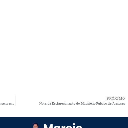
PRÓXIMO
Sem providências do MP, Cristino deixa mais uma vez crianças sem estudar por falta de transporte escolar em Araioses
Nota de Esclarecimento do Ministério Público de Araioses