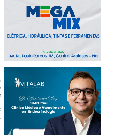
m
o
o
s
,