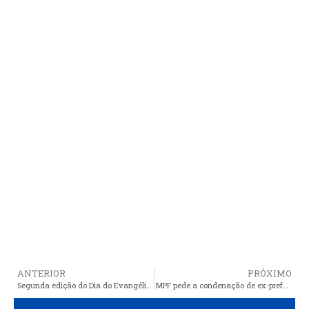
ANTERIOR
PRÓXIMO
Segunda edição do Dia do Evangélico de Araioses, foi um sucesso. Parabéns a todos
MPF pede a condenação de ex-prefeito do MA por prejuízos de mais de R$ 260 mil aos cofres públicos