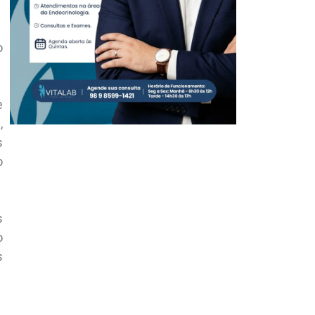
o
e
,
s
o
s
o
s