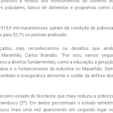
 positivo é reflexo dos investimentos do Governo d
es populares, banco de alimentos e programas como 
919,9 mil maranhenses saíram da condição de pobreza
% para 52,7% no período analisado.
nçados, mas reconhecemos os desafios que aind
 Maranhão, Carlos Brandão. “Por isso, vamos segui
sso a direitos fundamentais, como a educação, a geraçã
iária e o fortalecimento da indústria no Maranhão. Se
 combate à insegurança alimentar e cuidar da defesa do
erceiro estado do Nordeste que mais reduziu a pobrez
Pernambuco (2º). Em dados percentuais o estado també
mbuco mais uma vez aparecendo em segundo lugar n