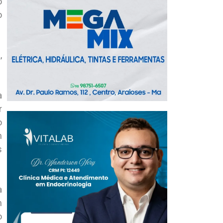
o
o
,
a
r
o
m
s
a
m
o