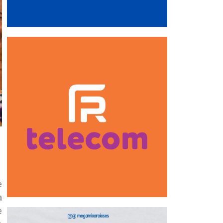
e
a
e