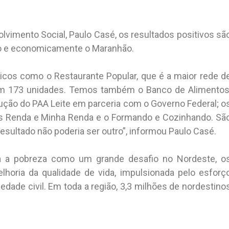
vimento Social, Paulo Casé, os resultados positivos sã
cio e economicamente o Maranhão.
cos como o Restaurante Popular, que é a maior rede d
om 173 unidades. Temos também o Banco de Alimentos
ução do PAA Leite em parceria com o Governo Federal; o
is Renda e Minha Renda e o Formando e Cozinhando. Sã
esultado não poderia ser outro”, informou Paulo Casé.
a a pobreza como um grande desafio no Nordeste, o
horia da qualidade de vida, impulsionada pelo esforç
iedade civil. Em toda a região, 3,3 milhões de nordestino