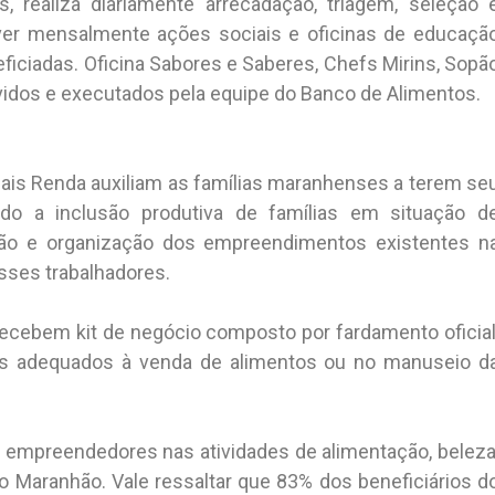
, realiza diariamente arrecadação, triagem, seleção 
over mensalmente ações sociais e oficinas de educaçã
neficiadas. Oficina Sabores e Saberes, Chefs Mirins, Sopã
vidos e executados pela equipe do Banco de Alimentos.
ais Renda auxiliam as famílias maranhenses a terem se
ndo a inclusão produtiva de famílias em situação d
erção e organização dos empreendimentos existentes n
sses trabalhadores.
ecebem kit de negócio composto por fardamento oficial
os adequados à venda de alimentos ou no manuseio d
 empreendedores nas atividades de alimentação, beleza
o Maranhão. Vale ressaltar que 83% dos beneficiários d