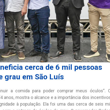
eficia cerca de 6 mil pessoas
e grau em São Luís
inuir a comida para poder comprar meus óculos”. 
74 anos, mostra o alcance e a importância dos incentivo
nidade à população. Ela foi uma das cerca de seis mi