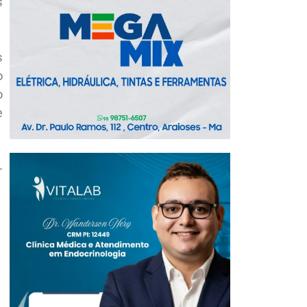
s
s
o
o
e
-