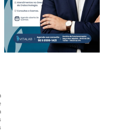
a
e
a
s
s