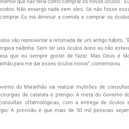
anhense que não teria como comprar os novos óculos. “E
ncidos. Não enxergo nada sem eles. Se não fosse ess
a comprar. Eu iria diminuir a comida e comprar os óculo
los vão representar a retomada de um antigo hábito. “
ergava nadinha. Sem ter uns óculos bons eu não estav
oisa que eu sempre gostei de fazer. Mas Deus é tã
anhão para me dar esses óculos novos”, comemorou.
erno do Maranhão vai realizar mutirões de consulta
cirurgias de catarata e pterígio. A meta do Governo d
consultas oftalmológicas, com a entrega de óculos 
erígio. A previsão é que mais de 50 mil pessoas seja