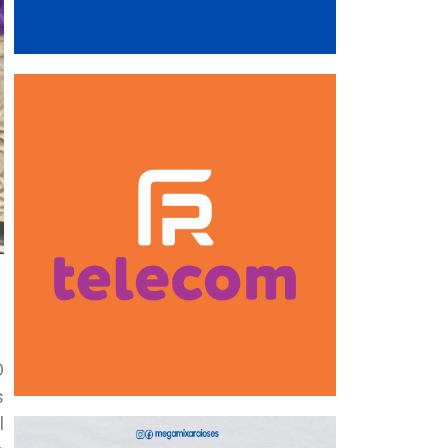
O
s
l