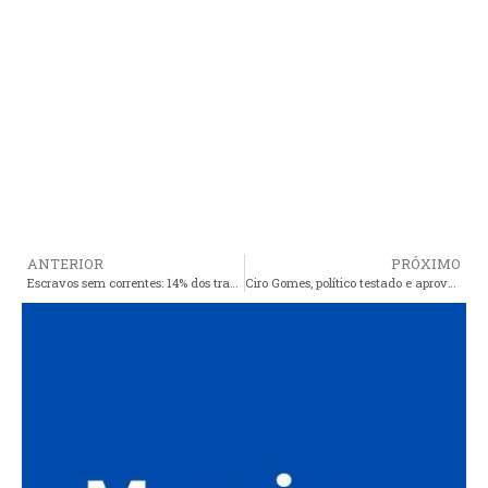
ANTERIOR
PRÓXIMO
Escravos sem correntes: 14% dos trabalhadores resgatados no país são encontrados com restrição de liberdade
Ciro Gomes, político testado e aprovado, o mais preparado, competente e único verdadeiramente ficha limpa