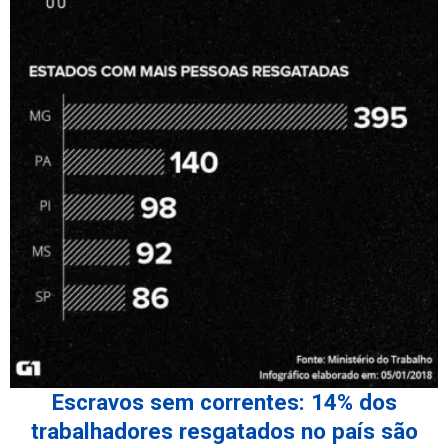
Escravos sem correntes: 14% dos
trabalhadores resgatados no país são