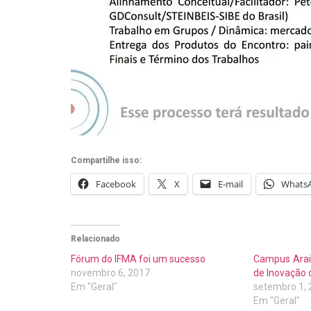
Compartilhe isso:
Facebook
X
E-mail
Whats
Relacionado
Fórum do IFMA foi um sucesso
Campus Arai
novembro 6, 2017
de Inovação 
Em "Geral"
setembro 1,
Em "Geral"