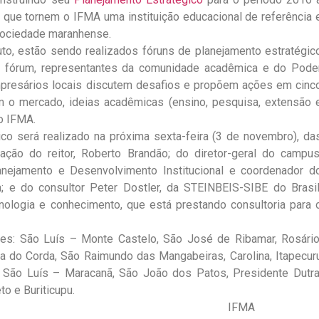
 que tornem o IFMA uma instituição educacional de referência 
sociedade maranhense.
uto, estão sendo realizados fóruns de planejamento estratégic
a fórum, representantes da comunidade acadêmica e do Pode
 empresários locais discutem desafios e propõem ações em cinc
om o mercado, ideias acadêmicas (ensino, pesquisa, extensão 
do IFMA.
co será realizado na próxima sexta-feira (3 de novembro), da
ção do reitor, Roberto Brandão; do diretor-geral do campus
anejamento e Desenvolvimento Institucional e coordenador d
a; e do consultor Peter Dostler, da STEINBEIS-SIBE do Brasil
nologia e conhecimento, que está prestando consultoria para 
es: São Luís – Monte Castelo, São José de Ribamar, Rosário
arra do Corda, São Raimundo das Mangabeiras, Carolina, Itapecur
s, São Luís – Maracanã, São João dos Patos, Presidente Dutra
to e Buriticupu.
IFMA