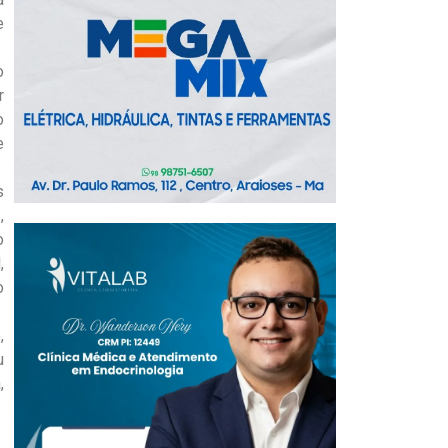
e
o
r
o
e
s
,
o
,
o
,
u
,