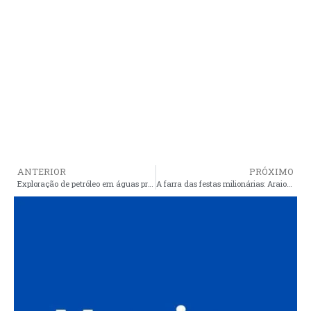
ANTERIOR
PRÓXIMO
Exploração de petróleo em águas profundas no MA é debatida na Sessão Ordinária do Parlamento Amazônico
A farra das festas milionárias: Araioses e mais 56 municípios maranhenses foram alvos do MP