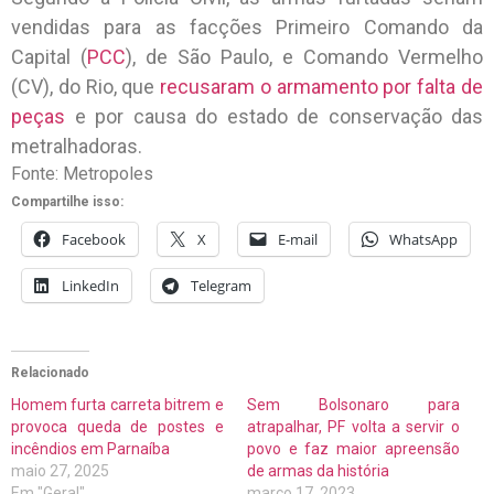
vendidas para as facções Primeiro Comando da
Capital (
PCC
), de São Paulo, e Comando Vermelho
(CV), do Rio, que
recusaram o armamento por falta de
peças
e por causa do estado de conservação das
metralhadoras.
Fonte: Metropoles
Compartilhe isso:
Facebook
X
E-mail
WhatsApp
LinkedIn
Telegram
Relacionado
Homem furta carreta bitrem e
Sem Bolsonaro para
provoca queda de postes e
atrapalhar, PF volta a servir o
incêndios em Parnaíba
povo e faz maior apreensão
maio 27, 2025
de armas da história
Em "Geral"
março 17, 2023