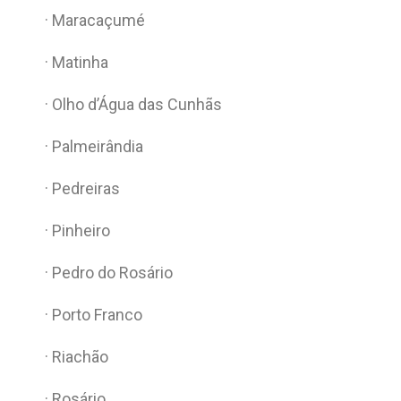
· Maracaçumé
· Matinha
· Olho d’Água das Cunhãs
· Palmeirândia
· Pedreiras
· Pinheiro
· Pedro do Rosário
· Porto Franco
· Riachão
· Rosário