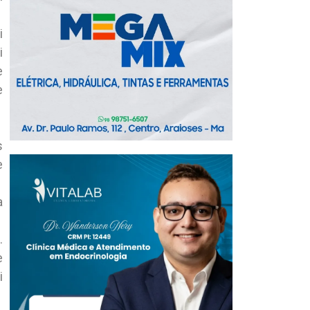
i
i
e
e
s
e
a
.
e
i