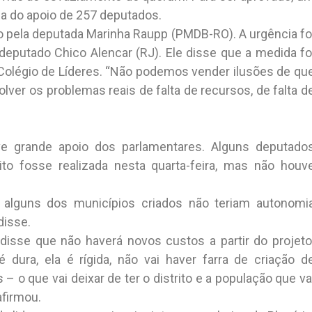
sa do apoio de 257 deputados.
o pela deputada Marinha Raupp (PMDB-RO). A urgência fo
, deputado Chico Alencar (RJ). Ele disse que a medida fo
 Colégio de Líderes. “Não podemos vender ilusões de qu
er os problemas reais de falta de recursos, de falta d
ve grande apoio dos parlamentares. Alguns deputado
o fosse realizada nesta quarta-feira, mas não houv
 alguns dos municípios criados não teriam autonomi
disse.
isse que não haverá novos custos a partir do projeto
 dura, ela é rígida, não vai haver farra de criação d
 – o que vai deixar de ter o distrito e a população que va
afirmou.