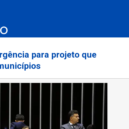
rgência para projeto que
municípios