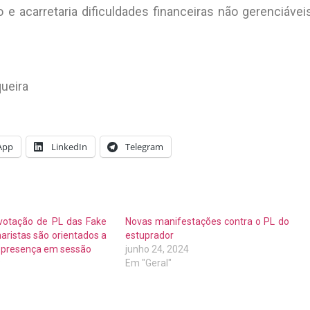
 e acarretaria dificuldades financeiras não gerenciávei
ueira
App
LinkedIn
Telegram
 votação de PL das Fake
Novas manifestações contra o PL do
aristas são orientados a
estuprador
r presença em sessão
junho 24, 2024
3
Em "Geral"