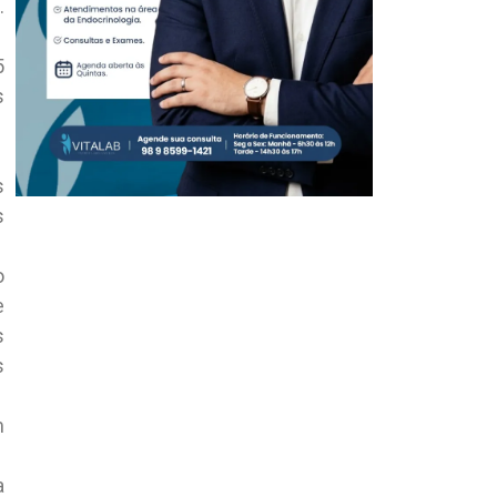
.
5
s
s
s
o
e
s
s
m
a