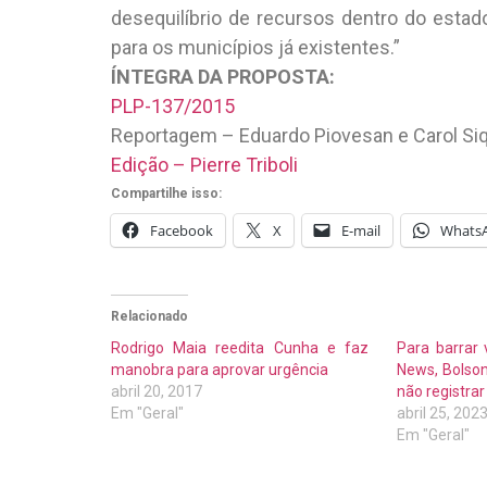
desequilíbrio de recursos dentro do estado
para os municípios já existentes.”
ÍNTEGRA DA PROPOSTA:
PLP-137/2015
Reportagem – Eduardo Piovesan e Carol Siq
Edição – Pierre Triboli
Compartilhe isso:
Facebook
X
E-mail
Whats
Relacionado
Rodrigo Maia reedita Cunha e faz
Para barrar
manobra para aprovar urgência
News, Bolson
abril 20, 2017
não registra
Em "Geral"
abril 25, 202
Em "Geral"