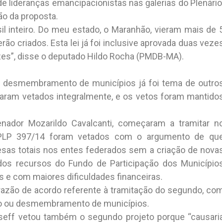
 lideranças emancipacionistas nas galerias do Plenário
ão da proposta.
il inteiro. Do meu estado, o Maranhão, vieram mais de 
rão criados. Esta lei já foi inclusive aprovada duas veze
ezes”, disse o deputado Hildo Rocha (PMDB-MA).
o desmembramento de municípios já foi tema de outro
baram vetados integralmente, e os vetos foram mantido
enador Mozarildo Cavalcanti, começaram a tramitar n
 PLP 397/14 foram vetados com o argumento de qu
sas totais nos entes federados sem a criação de nova
o dos recursos do Fundo de Participação dos Município
e com maiores dificuldades financeiras.
 razão de acordo referente à tramitação do segundo, co
ção ou desmembramento de municípios.
sseff vetou também o segundo projeto porque “causari