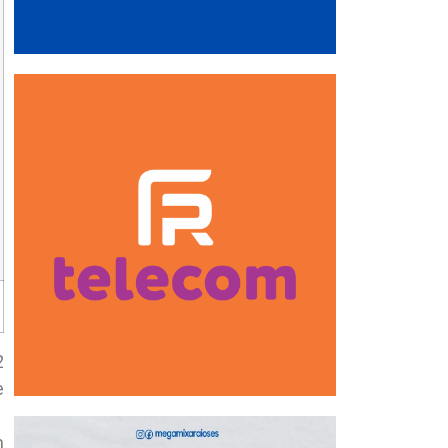
2
e
m