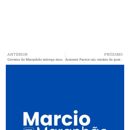
ANTERIOR
PRÓXIMO
Governo do Maranhão entrega escola totalmente reformada na Raposa e fortalece educação na região metropolitana de São Luís
Araioses: Parece um cenário de guerra, mas é só má gestão e irresponsabilidade do prefeito Neto Carvalho