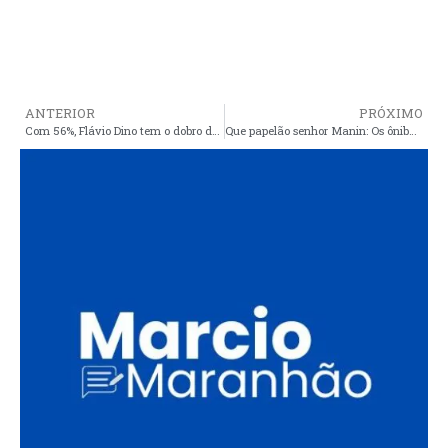
ANTERIOR
PRÓXIMO
Com 56%, Flávio Dino tem o dobro das intenções de voto de Edinho Lobão, aponta Exata
Que papelão senhor Manin: Os ônibus não são da prefeita e nem da prefeitura