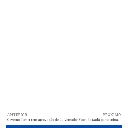
ANTERIOR
PRÓXIMO
Governo Temer tem aprovação de 9% e reprovação de 61%, diz Datafolha
Vereador Elson do Dadá parabeniza todos os trabalhadores araiosenses