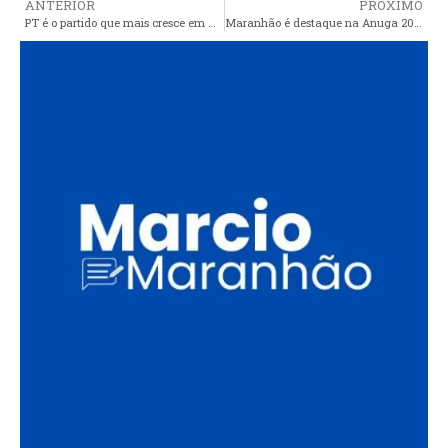
ANTERIOR
PRÓXIMO
PT é o partido que mais cresce em Araioses e nos municípios do Baixo Parnaíba
Maranhão é destaque na Anuga 2025, na Alemanha