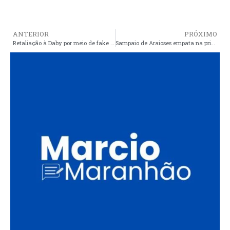
ANTERIOR
PRÓXIMO
Retaliação à Daby por meio de fake não poderia ser mais característico de um governo sem identidade
Sampaio de Araioses empata na primeira, vence de goleada na segunda e passa para a segunda fase do estadual de futsal