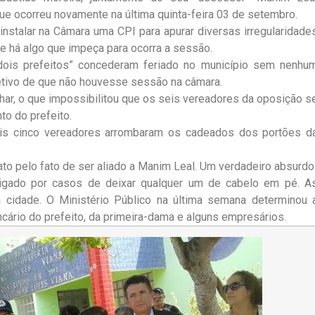
que ocorreu novamente na última quinta-feira 03 de setembro.
nstalar na Câmara uma CPI para apurar diversas irregularidade
e há algo que impeça para ocorra a sessão.
 dois prefeitos” concederam feriado no município sem nenhu
etivo de que não houvesse sessão na câmara.
har, o que impossibilitou que os seis vereadores da oposição s
to do prefeito.
ais cinco vereadores arrombaram os cadeados dos portões d
to pelo fato de ser aliado a Manim Leal. Um verdadeiro absurdo
tigado por casos de deixar qualquer um de cabelo em pé. A
a cidade. O Ministério Público na última semana determinou 
ncário do prefeito, da primeira-dama e alguns empresários.