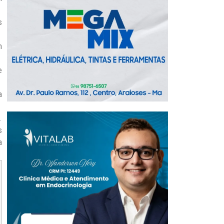
s
m
e
a
.
s
a