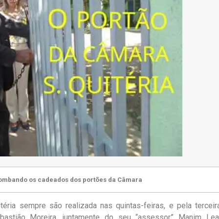
ombando os cadeados dos portões da Câmara
ria sempre são realizada nas quintas-feiras, e pela terceir
bastião Moreira, juntamente do seu “assessor” Manim Lea