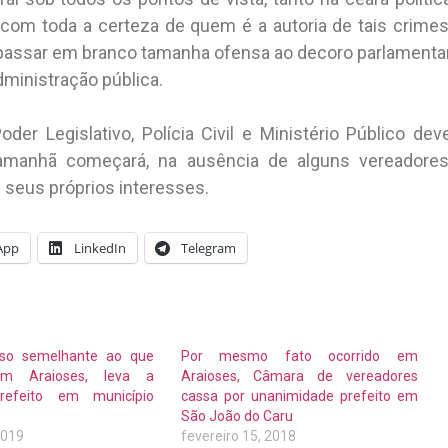
 com toda a certeza de quem é a autoria de tais crimes
 passar em branco tamanha ofensa ao decoro parlamenta
administração pública.
r Legislativo, Polícia Civil e Ministério Público dev
 amanhã começará, na ausência de alguns vereadores
seus próprios interesses.
App
LinkedIn
Telegram
so semelhante ao que
Por mesmo fato ocorrido em
em Araioses, leva a
Araioses, Câmara de vereadores
refeito em município
cassa por unanimidade prefeito em
São João do Caru
2019
fevereiro 15, 2018