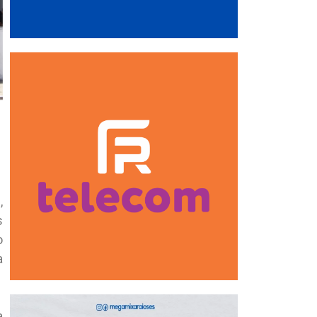
,
s
o
a
a