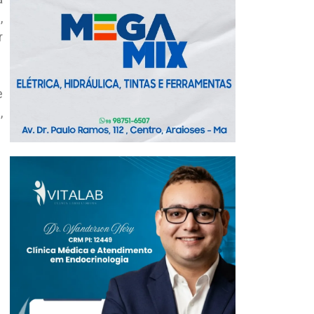
,
r
e
,