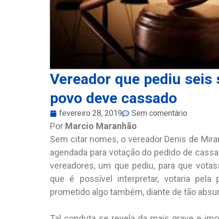
Vereador que pediu seis 
povo deve cassado
fevereiro 28, 2019
Sem comentário
Por
Marcio Maranhão
Sem citar nomes, o vereador Denis de Mira
agendada para votação do pedido de cassaç
vereadores, um que pediu, para que votass
que é possível interpretar, votaria pela
prometido algo também, diante de tão absu
Tal conduta se revela da mais grave e imor