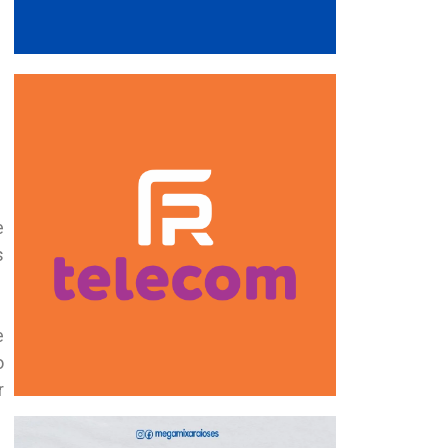
e
s
e
o
r