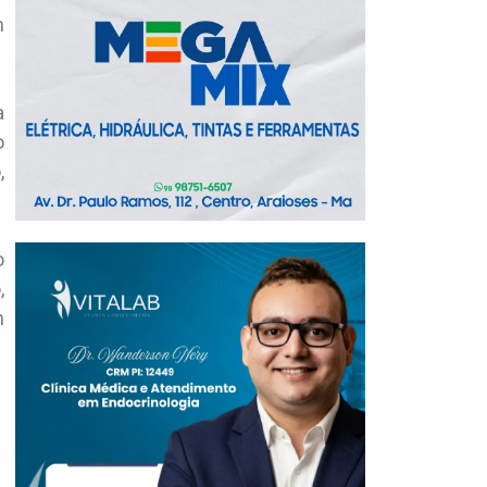
m
a
o
,
o
,
m