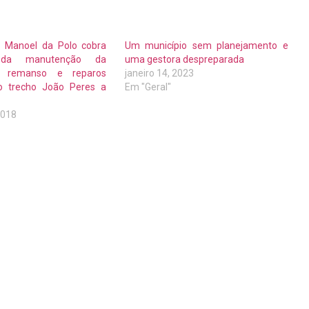
to Manoel da Polo cobra
Um município sem planejamento e
 da manutenção da
uma gestora despreparada
o remanso e reparos
janeiro 14, 2023
o trecho João Peres a
Em "Geral"
2018