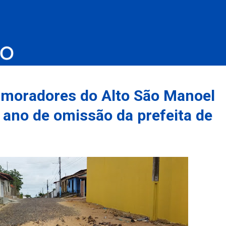
e moradores do Alto São Manoel
ano de omissão da prefeita de