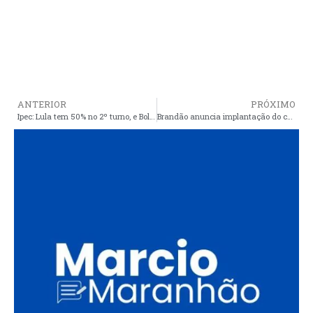
ANTERIOR
PRÓXIMO
Ipec: Lula tem 50% no 2º turno, e Bolsonaro, 43%
Brandão anuncia implantação do curso de Medicina na UEMA