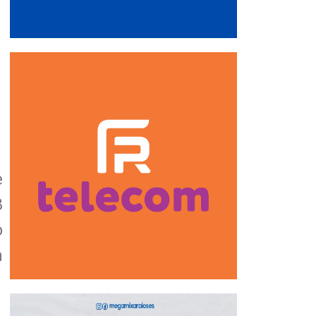
e
8
o
m