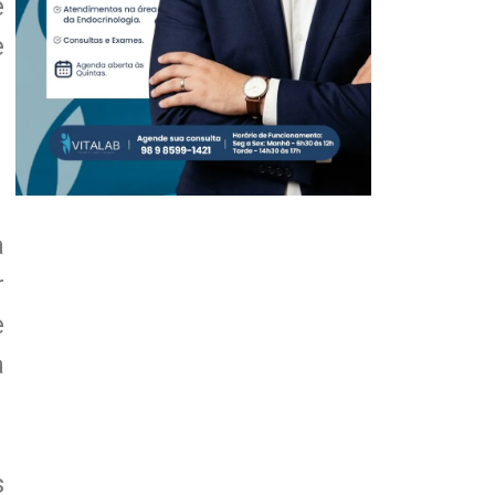
e
e
a
r
e
a
s