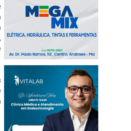
e
m
a
,
e
s
e
a