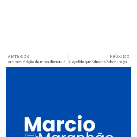
ANTERIOR
PRÓXIMO
Araioses: eleição da mesa diretora da câmara de vereadores tem a primeira chapa definida
O apelido que Eduardo Bolsonaro ganhou no seu partido após ser flagrado no Catar