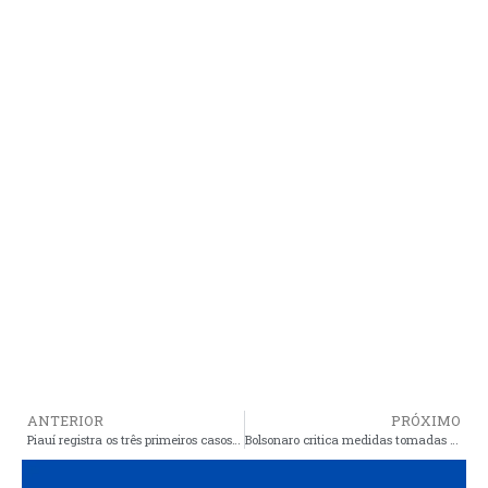
ANTERIOR
PRÓXIMO
Piauí registra os três primeiros casos confirmados de coronavírus
Bolsonaro critica medidas tomadas por governadores de estados para conter a propagação do novo coronavírus