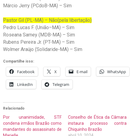
Márcio Jerry (PCdoB-MA) – Sim
Pastor Gil (PL-MA) – Não(pela libertação)
Pedro Lucas F. (União–MA) – Sim
Roseana Sarney (MDB-MA) – Sim
Rubens Pereira Jr. (PT-MA) – Sim
Wolmer Araújo (Solidaride-MA) – Sim
Compartilhe isso:
Facebook
X
E-mail
WhatsApp
LinkedIn
Telegram
Relacionado
Por unanimidade, STF
Conselho de Ética da Câmara
condena irmãos Brazão como
instaura processo contra
mandantes do assassinato de
Chiquinho Brazão
Marielle
abril 10, 2024