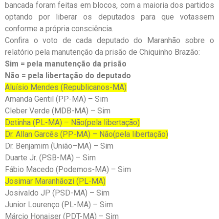
bancada foram feitas em blocos, com a maioria dos partidos
optando por liberar os deputados para que votassem
conforme a própria consciência.
Confira o voto de cada deputado do Maranhão sobre o
relatório pela manutenção da prisão de Chiquinho Brazão:
Sim = pela manutenção da prisão
Não = pela libertação do deputado
Aluísio Mendes (Republicanos-MA)
Amanda Gentil (PP-MA) – Sim
Cleber Verde (MDB-MA) – Sim
Detinha (PL-MA) – Não(pela libertação)
Dr. Allan Garcês (PP-MA) – Não(pela libertação)
Dr. Benjamim (União–MA) – Sim
Duarte Jr. (PSB-MA) – Sim
Fábio Macedo (Podemos-MA) – Sim
Josimar Maranhãozi (PL-MA)
Josivaldo JP (PSD-MA) – Sim
Junior Lourenço (PL-MA) – Sim
Márcio Honaiser (PDT-MA) – Sim