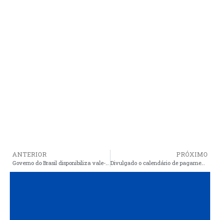
ANTERIOR
PRÓXIMO
Governo do Brasil disponibiliza vale-recarga do Gás do Povo para 4,5 milhões de famílias a partir de segunda-feira (23)
Divulgado o calendário de pagamentos do Pé-de-Meia de 2026 adaptado aos cronogramas das redes de ensino