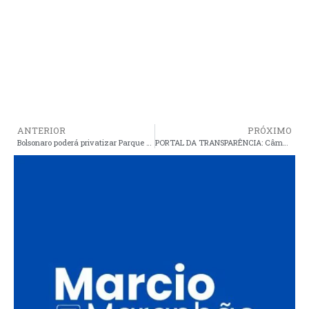
ANTERIOR
PRÓXIMO
Bolsonaro poderá privatizar Parque dos Lençóis Maranhenses
PORTAL DA TRANSPARÊNCIA: Câmara de vereadores e prefeitura de Araioses ainda não cumprem a lei devidamente