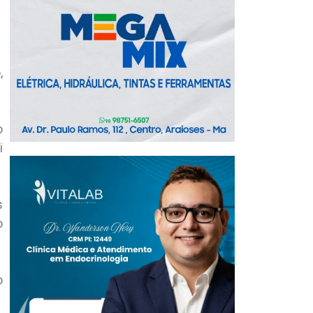
,
o
i
s
o
o