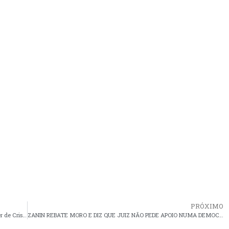
PRÓXIMO
Fora Sonia: Justiça determina afastamento imediato da mulher de Cristino da secretaria de finanças do município
ZANIN REBATE MORO E DIZ QUE JUIZ NÃO PEDE APOIO NUMA DEMOCRACIA