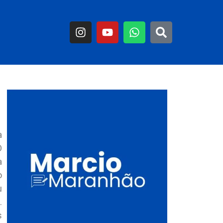
a
O
a
o
u
.
s