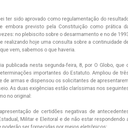
 lei ter sido aprovado como regulamentação do resultad
 embora previsto pela Constituição como prática d
 vezes: no plebiscito sobre o desarmamento e no de 199
e realizando hoje uma consulta sobre a continuidade d
 que vem, sabemos o que haveria.
ia publicada nesta segunda-feira, 8, por O Globo, que 
eterminações importantes do Estatuto. Ampliou de trê
te de armas e dispensou os solicitantes de apresentare
eio. As duas exigências estão claríssimas nos seguinte
mo no original:
apresentação de certidões negativas de antecedente
Estadual, Militar e Eleitoral e de não estar respondendo 
que poderão ser fornecidas por meios eletrônicos;