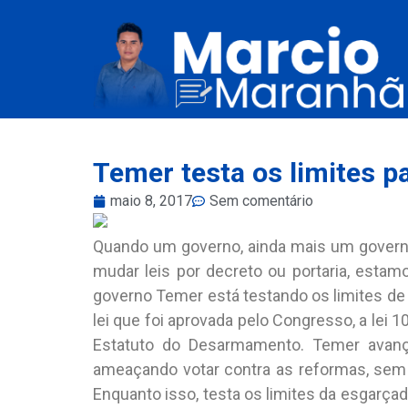
Temer testa os limites p
maio 8, 2017
Sem comentário
Quando um governo, ainda mais um governo
mudar leis por decreto ou portaria, estamo
governo Temer está testando os limites de 
lei que foi aprovada pelo Congresso, a lei
Estatuto do Desarmamento. Temer avança
ameaçando votar contra as reformas, sem
Enquanto isso, testa os limites da esgarça