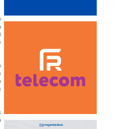
o
a
3
e
o
s
m
s
s
a