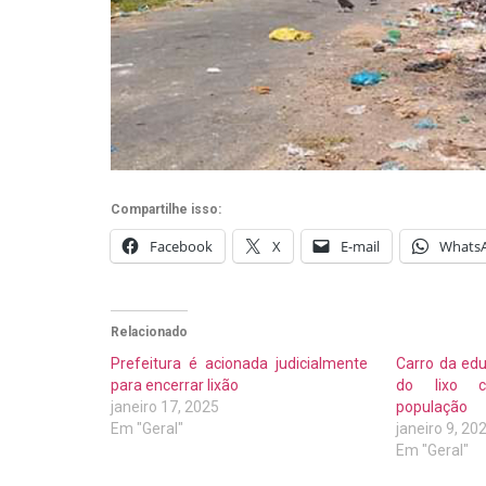
Compartilhe isso:
Facebook
X
E-mail
Whats
Relacionado
Prefeitura é acionada judicialmente
Carro da edu
para encerrar lixão
do lixo c
janeiro 17, 2025
população
Em "Geral"
janeiro 9, 20
Em "Geral"