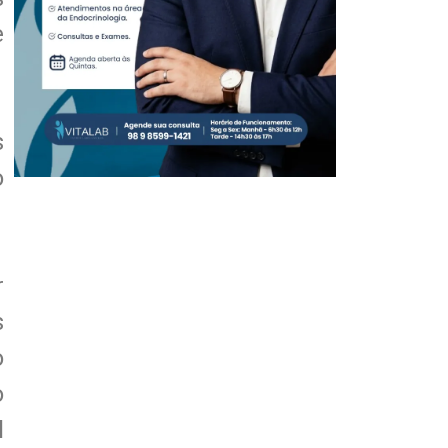
e
s
o
r
s
o
o
l