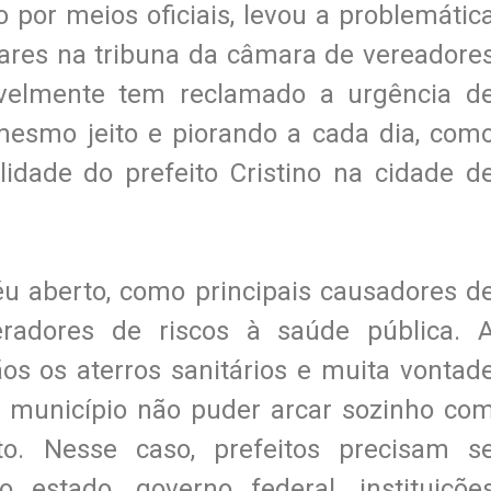
 por meios oficiais, levou a problemátic
pares na tribuna da câmara de vereadore
avelmente tem reclamado a urgência d
 mesmo jeito e piorando a cada dia, com
idade do prefeito Cristino na cidade d
éu aberto, como principais causadores d
radores de riscos à saúde pública. 
os os aterros sanitários e muita vontad
 o município não puder arcar sozinho co
o. Nesse caso, prefeitos precisam s
 estado, governo federal, instituiçõe