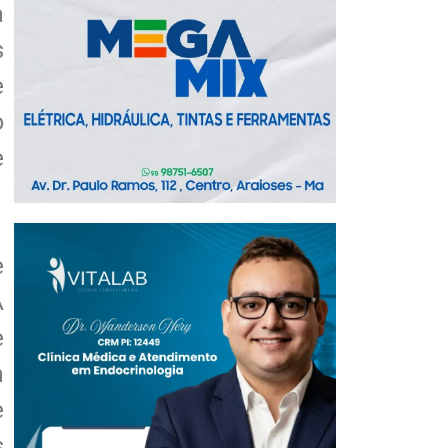
a
s
e
o
e
e
A
e
m
e
s