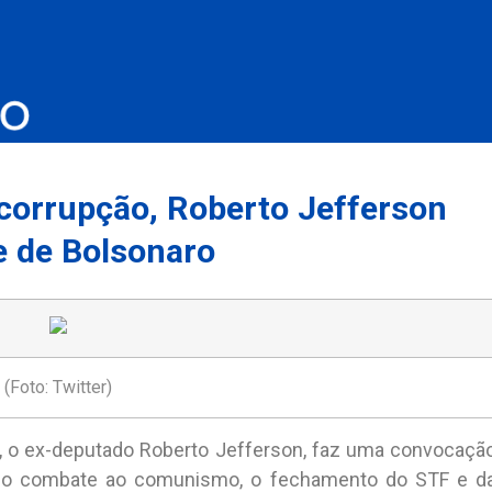
 corrupção, Roberto Jefferson
e de Bolsonaro
(Foto: Twitter)
, o ex-deputado Roberto Jefferson, faz uma convocaçã
ga o combate ao comunismo, o fechamento do STF e d