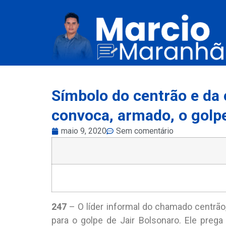
Símbolo do centrão e da
convoca, armado, o golp
maio 9, 2020
Sem comentário
247
– O líder informal do chamado centrão
para o golpe de Jair Bolsonaro. Ele pre