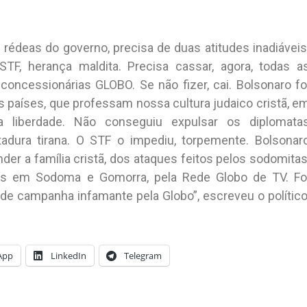
 rédeas do governo, precisa de duas atitudes inadiáveis
STF, herança maldita. Precisa cassar, agora, todas a
ncessionárias GLOBO. Se não fizer, cai. Bolsonaro fo
 países, que professam nossa cultura judaico cristã, e
a liberdade. Não conseguiu expulsar os diplomata
adura tirana. O STF o impediu, torpemente. Bolsonar
r a família cristã, dos ataques feitos pelos sodomitas
das em Sodoma e Gomorra, pela Rede Globo de TV. Fo
de campanha infamante pela Globo”, escreveu o político
App
LinkedIn
Telegram