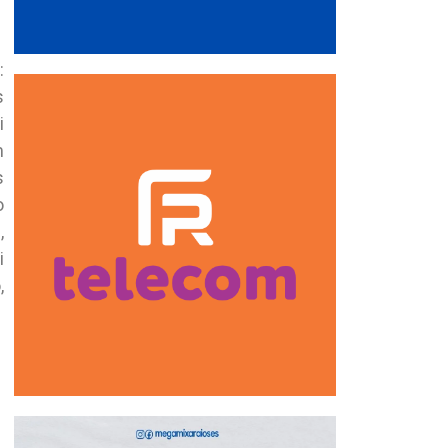
:
s
i
m
s
o
,
i
,