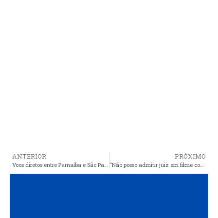
ANTERIOR
PRÓXIMO
Voos diretos entre Parnaíba e São Paulo começam neste sábado
“Não posso admitir juiz em filme com tapete vermelho, emitindo nota para imprensa…”, diz ministro do STJ