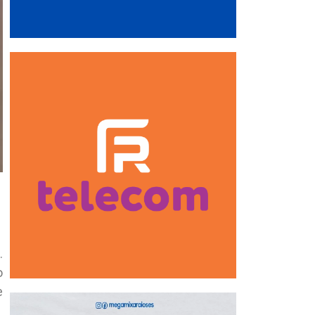
.
o
e