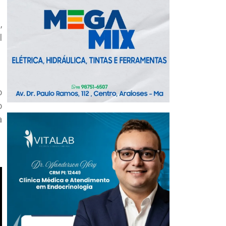
,
l
o
o
a