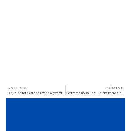
ANTERIOR
PRÓXIMO
O que de fato está fazendo o prefeito de Araioses para proteger os munícipes da pandemia?
Cortes no Bolsa Família em meio à coronavírus vão na contramão de todos os países, diz especialista