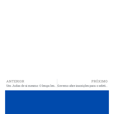
ANTERIOR
PRÓXIMO
Um Judas de si mesmo: O lenga lenga de Arnaldo não engana mais ninguém
Governo abre inscrições para o seletivo de professores da rede estadual