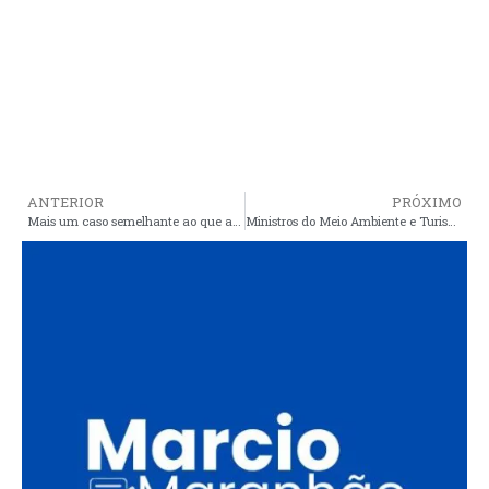
ANTERIOR
PRÓXIMO
Mais um caso semelhante ao que acontece em Araioses, leva a cassação prefeito em município maranhense
Ministros do Meio Ambiente e Turismo de Bolsonaro são corruptos. Mas quem se importa?