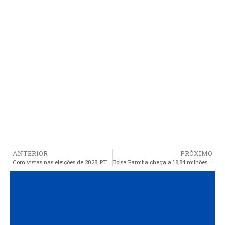
ANTERIOR
PRÓXIMO
Com vistas nas eleições de 2028, PT Araioses filia mais uma liderança
Bolsa Família chega a 18,84 milhões de beneficiários do país a partir desta quinta (12)