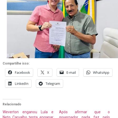
Compartilhe isso:
Facebook
X
E-mail
WhatsApp
LinkedIn
Telegram
Relacionado
Weverton enganou Lula e
Após afirmar que o
Neto Carvalho tenta enganar
governador nada faz pelo