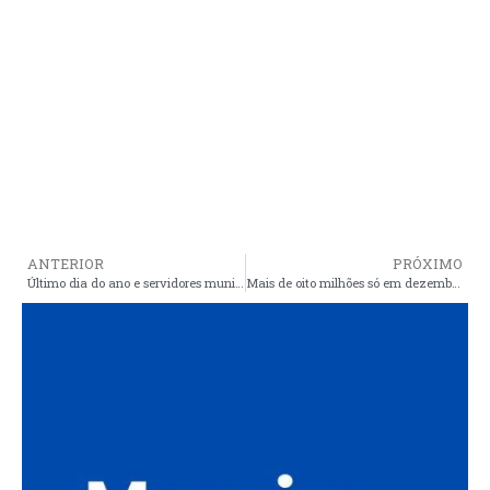
ANTERIOR
PRÓXIMO
Último dia do ano e servidores municipais de Araioses continuam sem salário, férias e décimo terceiro
Mais de oito milhões só em dezembro e prefeito Cristino alega não ter dinheiro para colocar servidores em dia em Araioses