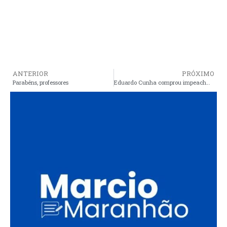
ANTERIOR
PRÓXIMO
Parabéns, professores
Eduardo Cunha comprou impeachment, Michel Temer compra salvação