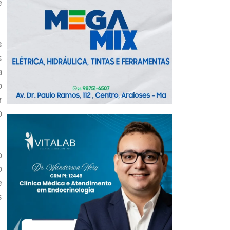
e
s
s
a
o
r
o
o
o
e
s