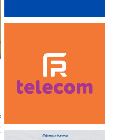
s
,
r