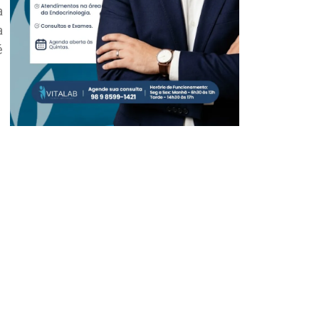
a
a
é