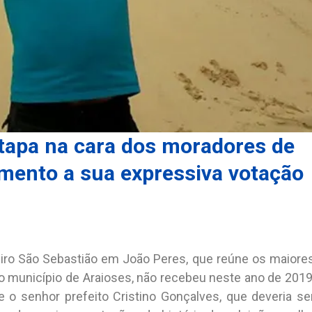
 tapa na cara dos moradores de
mento a sua expressiva votação
ro São Sebastião em João Peres, que reúne os maiore
 do município de Araioses, não recebeu neste ano de 2019
 o senhor prefeito Cristino Gonçalves, que deveria se