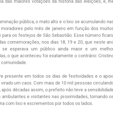
 das maiores votações da história das eleições, e, lh
uminação pública, o mato alto e o lixo se acumulando na
de moradores pelo mês de janeiro em função dos muito
 para os festejos de São Sebastião. Esse número ficari
das comemorações, nos dias 18, 19 e 20, que neste an
so se esperava um público ainda maior e um melho
as, o que aconteceu foi exatamente o contrário: Cristin
a comunidade.
eve presente em todos os dias de festividades e o apoi
a virado um caos. Com mais de 10 mil pessoas circuland
, após décadas assim, o prefeito não teve a sensibilidad
 ambulantes e visitantes nas proximidades, tornando o
na com lixo e excrementos por todos os lados.