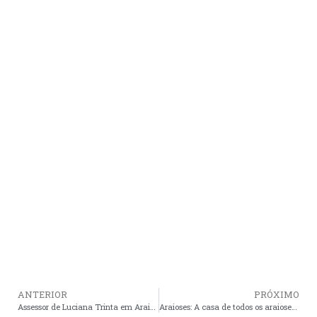
ANTERIOR
PRÓXIMO
Assessor de Luciana Trinta em Araioses promove showsinho de baixaria e ameaça integridade física do publicitário e blogueiro Marcio Maranhão
Araioses: A casa de todos os araiosenses no escuro: Não por falta dinheiro, mas por falta de vergonha