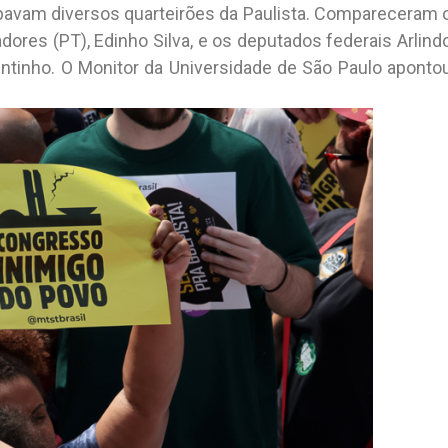
pavam diversos quarteirões da Paulista. Compareceram 
dores (PT), Edinho Silva, e os deputados federais Arlind
icentinho. O Monitor da Universidade de São Paulo aponto