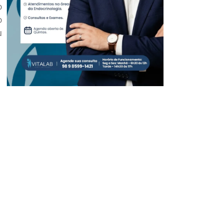
o
o
u