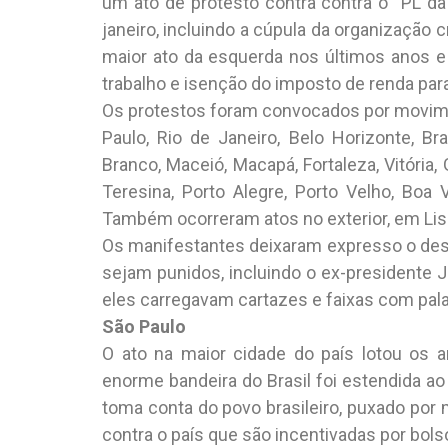
um ato de protesto contra contra o “PL da 
janeiro, incluindo a cúpula da organização 
maior ato da esquerda nos últimos anos 
trabalho e isenção do imposto de renda par
Os protestos foram convocados por movimen
Paulo, Rio de Janeiro, Belo Horizonte, Bra
Branco, Maceió, Macapá, Fortaleza, Vitória, 
Teresina, Porto Alegre, Porto Velho, Boa V
Também ocorreram atos no exterior, em Lisb
Os manifestantes deixaram expresso o dese
sejam punidos, incluindo o ex-presidente Ja
eles carregavam cartazes e faixas com pal
São Paulo
O ato na maior cidade do país lotou os 
enorme bandeira do Brasil foi estendida ao 
toma conta do povo brasileiro, puxado po
contra o país que são incentivadas por bol