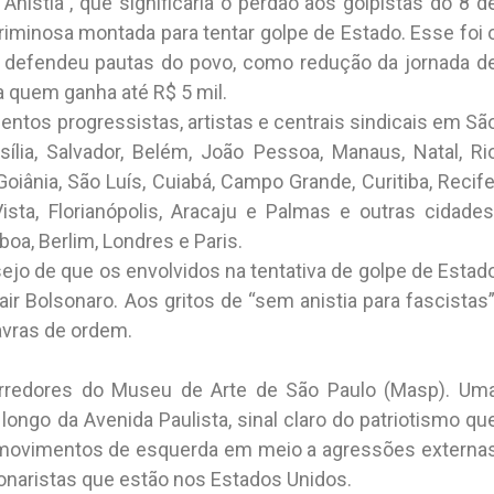
Anistia”, que significaria o perdão aos golpistas do 8 d
criminosa montada para tentar golpe de Estado. Esse foi 
e defendeu pautas do povo, como redução da jornada d
a quem ganha até R$ 5 mil.
tos progressistas, artistas e centrais sindicais em Sã
sília, Salvador, Belém, João Pessoa, Manaus, Natal, Ri
Goiânia, São Luís, Cuiabá, Campo Grande, Curitiba, Recife
ista, Florianópolis, Aracaju e Palmas e outras cidades
oa, Berlim, Londres e Paris.
jo de que os envolvidos na tentativa de golpe de Estad
ir Bolsonaro. Aos gritos de “sem anistia para fascistas”
avras de ordem.
arredores do Museu de Arte de São Paulo (Masp). Um
longo da Avenida Paulista, sinal claro do patriotismo qu
r movimentos de esquerda em meio a agressões externa
sonaristas que estão nos Estados Unidos.