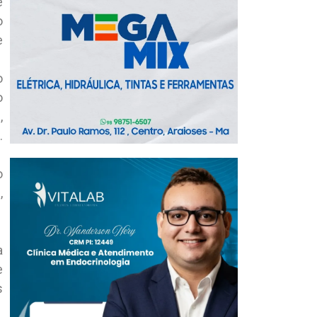
e
o
e
o
o
,
.
o
,
a
e
s