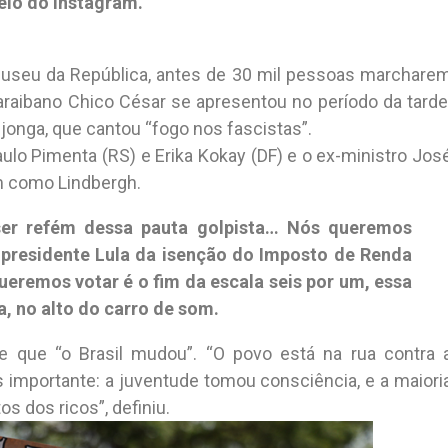
eio do Instagram.
 Museu da República, antes de 30 mil pessoas marchare
araibano Chico César se apresentou no período da tarde
Djonga, que cantou “fogo nos fascistas”.
aulo Pimenta (RS) e Erika Kokay (DF) e o ex-ministro Jos
im como Lindbergh.
ser refém dessa pauta golpista… Nós queremos
 presidente Lula da isenção do Imposto de Renda
ueremos votar é o fim da escala seis por um, essa
, no alto do carro de som.
e que “o Brasil mudou”. “O povo está na rua contra 
is importante: a juventude tomou consciência, e a maiori
os dos ricos”, definiu.