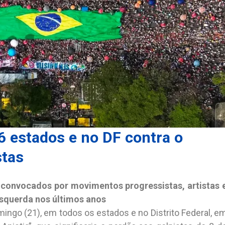
6 estados e no DF contra o
stas
convocados por movimentos progressistas, artistas 
 esquerda nos últimos anos
ngo (21), em todos os estados e no Distrito Federal, e